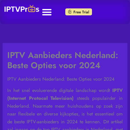
Skip
to
Free Trial
content
IPTV Aanbieders Nederland:
Beste Opties voor 2024
IPTV Aanbieders Nederland: Beste Opties voor 2024
In het snel evoluerende digitale landschap wordt
IPTV
(Internet Protocol Television)
steeds populairder in
Nederland. Naarmate meer huishoudens op zoek zijn
naar flexibele en diverse kijkopties, is het essentieel om
de beste IPTV-aanbieders in 2024 te kennen. Dit artikel
zal ingaan op de top IPTV aanbieders in Nederland, met